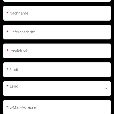
*
Nachname
*
Lieferanschrift
*
Postleitzahl
*
Stadt
*
Land
*
E-Mail-Adresse