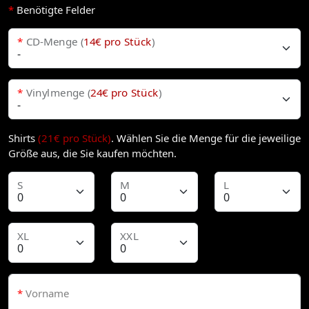
*
Benötigte Felder
*
CD-Menge (
14€ pro Stück
)
*
Vinylmenge (
24€ pro Stück
)
Shirts
(21€ pro Stück)
. Wählen Sie die Menge für die jeweilige
Größe aus, die Sie kaufen möchten.
S
M
L
XL
XXL
*
Vorname